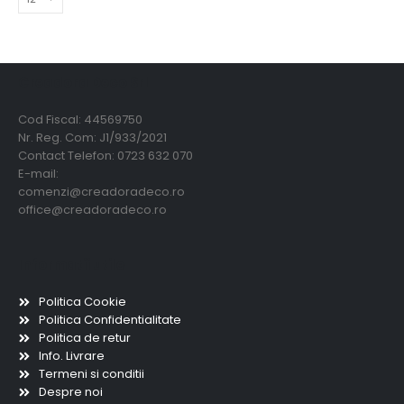
Creadora Deco Srl
Cod Fiscal: 44569750
Nr. Reg. Com: J1/933/2021
Contact Telefon: 0723 632 070
E-mail:
comenzi@creadoradeco.ro
office@creadoradeco.ro
Informatii utile
Politica Cookie
Politica Confidentialitate
Politica de retur
Info. Livrare
Termeni si conditii
Despre noi