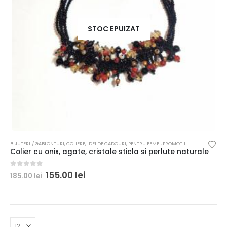
STOC EPUIZAT
BIJUTERII/ GABLONTURI
,
COLIERE
,
IDEI DE CADOURI
,
PENTRU FEMEI
,
PROMOTII
Colier cu onix, agate, cristale sticla si perlute naturale
0
out of 5
155.00
lei
185.00
lei