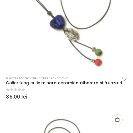
BIJUTERII/ GABLONTURI
,
COLIERE
,
PANDANTIVE
Colier lung cu inimioara ceramica albastra si frunza decorativa argintie
0
out of 5
35.00
lei