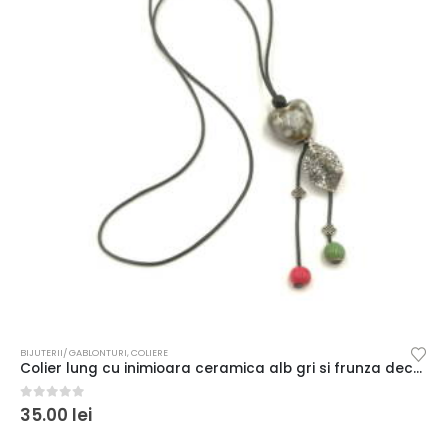
BIJUTERII/ GABLONTURI
,
COLIERE
Colier lung cu inimioara ceramica alb gri si frunza decorativa
0
out of 5
35.00
lei