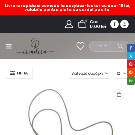
Livrare rapida si comoda la easybox-locker cu doar 15 lei,
valabila pentru plata cu cardul pe site.
colier lung ceramica
0
Cos
0.00
lei
HOME
MAGAZIN
PRODUCT TAG -
COLIER LUNG CERAMICA
FILTRE