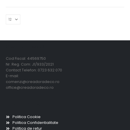
Creadora Deco Srl
Cod Fiscal: 44569750
Nr. Reg. Com: J1/933/2021
Contact Telefon: 0723 632 070
E-mail:
comenzi@creadoradeco.ro
office@creadoradeco.ro
Informatii utile
Politica Cookie
Politica Confidentialitate
Politica de retur