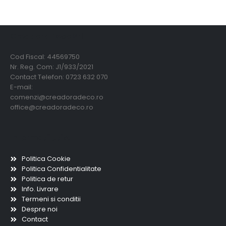
Creadora Deco Srl
Cod Fiscal: 44569750
Nr. Reg. Com: J1/933/2021
Contact Telefon: 0723 632 070
E-mail:
comenzi@creadoradeco.ro
office@creadoradeco.ro
Informatii utile
Politica Cookie
Politica Confidentialitate
Politica de retur
Info. Livrare
Termeni si conditii
Despre noi
Contact