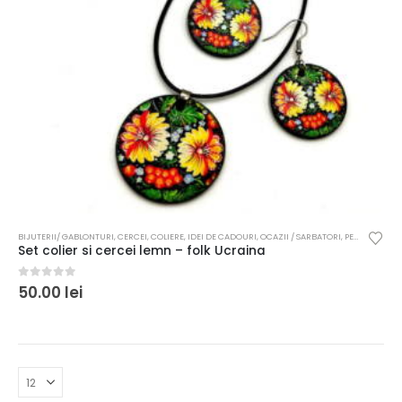
BIJUTERII/ GABLONTURI
,
CERCEI
,
COLIERE
,
IDEI DE CADOURI
,
OCAZII / SARBATORI
,
PENTRU FEMEI
Set colier si cercei lemn – folk Ucraina
0
out of 5
50.00
lei