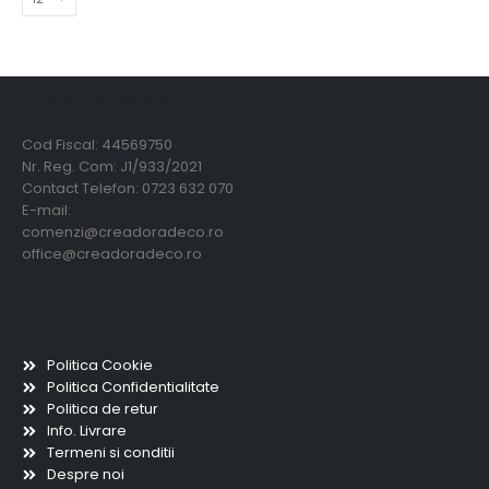
Creadora Deco Srl
Cod Fiscal: 44569750
Nr. Reg. Com: J1/933/2021
Contact Telefon: 0723 632 070
E-mail:
comenzi@creadoradeco.ro
office@creadoradeco.ro
Informatii utile
Politica Cookie
Politica Confidentialitate
Politica de retur
Info. Livrare
Termeni si conditii
Despre noi