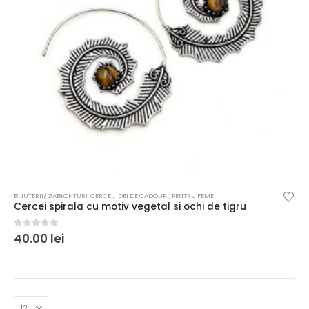
BIJUTERII/ GABLONTURI
,
CERCEI
,
IDEI DE CADOURI
,
PENTRU FEMEI
Cercei spirala cu motiv vegetal si ochi de tigru
0
out of 5
40.00
lei