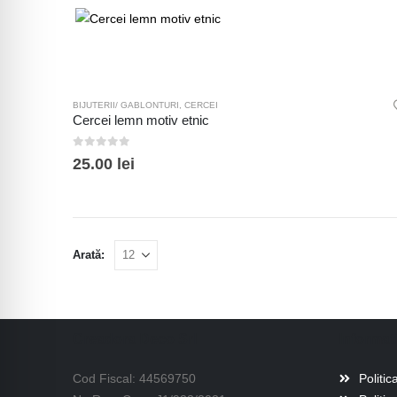
BIJUTERII/ GABLONTURI
,
CERCEI
Cercei lemn motiv etnic
0
out of 5
25.00
lei
Arată:
Creadora Deco Srl
Informati
Cod Fiscal: 44569750
Politic