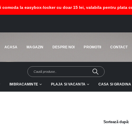
si comoda la easybox-locker cu doar 15 lei, valabila pentru plata cu
HO
ACASA
MAGAZIN
DESPRE NOI
PROMOTII
CONTACT
IMBRACAMINTE
PLAJA SI VACANTA
CASA SI GRADINA
Sortează după: