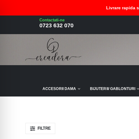
Livrare rapida 
Contactati-ne
cercei lemn etnic floral
0723 632 070
ACCESORII DAMA
BIJUTERII/ GABLONTURI
FILTRE