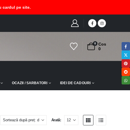
 cardul pe site.
ME
MAGAZIN
PRODUCT TAG -
CERCEI LEMN ETNIC FLORAL
0
Cos
0
OCAZII / SARBATORI
IDEI DE CADOURI
Arată: