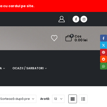
a cu cardul pe site.
HOME
MAGAZIN
PRODUCT TAG -
CERCEI CU CORAL
0
Cos
0.00
lei
NA
OCAZII / SARBATORI
Arată: