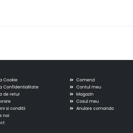
ii utile
Scurtaturi
ca Cookie
Comenzi
ca Confidentialitate
Contul meu
ca de retur
Magazin
ivrare
Cosul meu
i si conditii
Anulare comanda
e noi
ct