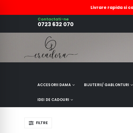
Livrare rapida si c
Contactati-ne
cercei cu coral
0723 632 070
ACCESORII DAMA
BIJUTERII/ GABLONTURI
IDEI DE CADOURI
FILTRE