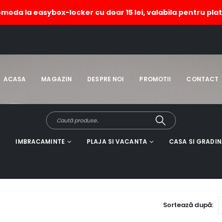
omoda la easybox-locker cu doar 15 lei, valabila pentru plat
ACASA
MAGAZIN
DESPRE NOI
PROMOTII
CONTACT
IMBRACAMINTE
PLAJA SI VACANTA
CASA SI GRADI
Sortează după: