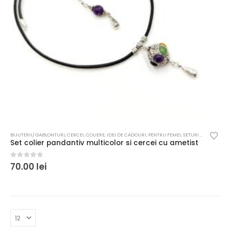
BIJUTERII/ GABLONTURI
,
CERCEI
,
COLIERE
,
IDEI DE CADOURI
,
PENTRU FEMEI
,
SETURI BIJUTERII
Set colier pandantiv multicolor si cercei cu ametist
0
out of 5
70.00
lei