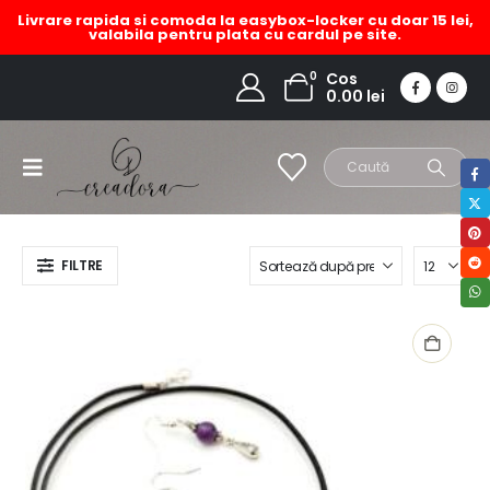
Livrare rapida si comoda la easybox-locker cu doar 15 lei,
valabila pentru plata cu cardul pe site.
cercei cu ametist
0
Cos
0.00
lei
HOME
MAGAZIN
PRODUCT TAG -
CERCEI CU AMETIST
FILTRE