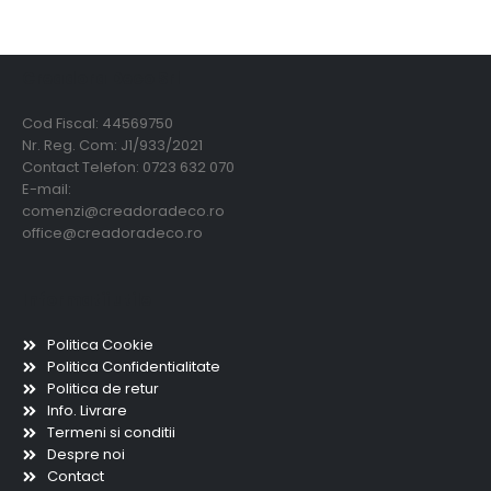
Creadora Deco Srl
Cod Fiscal: 44569750
Nr. Reg. Com: J1/933/2021
Contact Telefon: 0723 632 070
E-mail:
comenzi@creadoradeco.ro
office@creadoradeco.ro
Informatii utile
Politica Cookie
Politica Confidentialitate
Politica de retur
Info. Livrare
Termeni si conditii
Despre noi
Contact