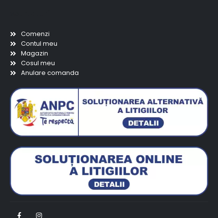
Scurtaturi
Comenzi
Contul meu
Magazin
Cosul meu
Anulare comanda