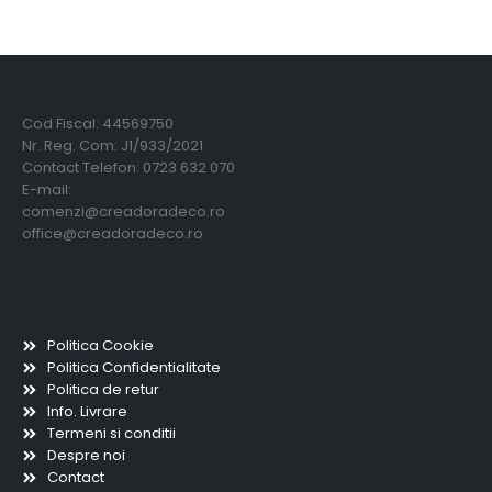
Creadora Deco Srl
Cod Fiscal: 44569750
Nr. Reg. Com: J1/933/2021
Contact Telefon: 0723 632 070
E-mail:
comenzi@creadoradeco.ro
office@creadoradeco.ro
Informatii utile
Politica Cookie
Politica Confidentialitate
Politica de retur
Info. Livrare
Termeni si conditii
Despre noi
Contact