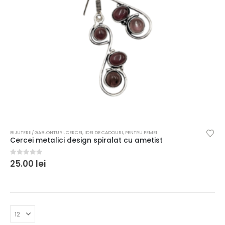
BIJUTERII/ GABLONTURI
,
CERCEI
,
IDEI DE CADOURI
,
PENTRU FEMEI
Cercei metalici design spiralat cu ametist
0
out of 5
25.00
lei