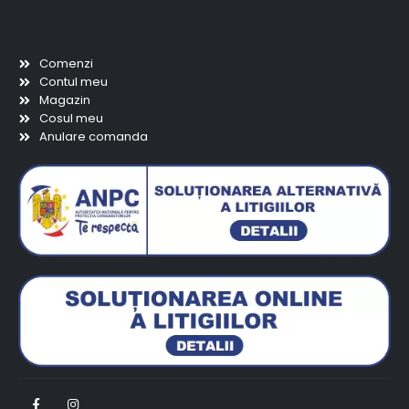
Scurtaturi
Comenzi
Contul meu
Magazin
Cosul meu
Anulare comanda