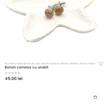
BIJUTERII/ GABLONTURI
,
BUTONI
,
IDEI DE CADOURI
,
PENTRU BARBATI
,
PENTRU FEMEI
Butoni camasa cu unakit
0
out of 5
45.00
lei