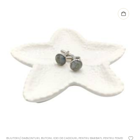
BIJUTERII/ GABLONTURI
,
BUTONI
,
IDEI DE CADOURI
,
PENTRU BARBATI
,
PENTRU FEMEI