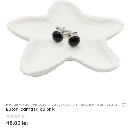
BIJUTERII/ GABLONTURI
,
BUTONI
,
IDEI DE CADOURI
,
PENTRU BARBATI
,
PENTRU FEMEI
Butoni camasa cu onix
0
out of 5
45.00
lei