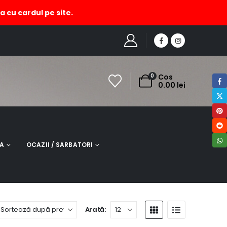
a cu cardul pe site.
MAGAZIN
PRODUCT TAG -
BUTONI ROTUNZI CU AGATA ROSIE
0
Cos
0.00
lei
NA
OCAZII / SARBATORI
Arată: