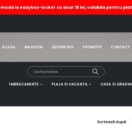
omoda la easybox-locker cu doar 15 lei, valabila pentru plat
ie
HOME
ACASA
MAGAZIN
DESPRE NOI
PROMOTII
CONTACT
IMBRACAMINTE
PLAJA SI VACANTA
CASA SI GRADI
Sortează după: