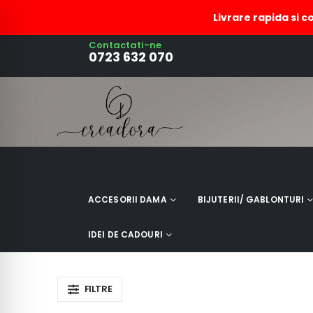
Livrare rapida si c
Contactati-ne
butoni rotunzi cu agata ros
0723 632 070
ACCESORII DAMA
BIJUTERII/ GABLONTURI
IDEI DE CADOURI
FILTRE