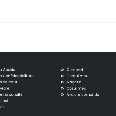
ii utile
Scurtaturi
ca Cookie
Comenzi
ca Confidentialitate
Contul meu
ca de retur
Magazin
ivrare
Cosul meu
i si conditii
Anulare comanda
e noi
ct