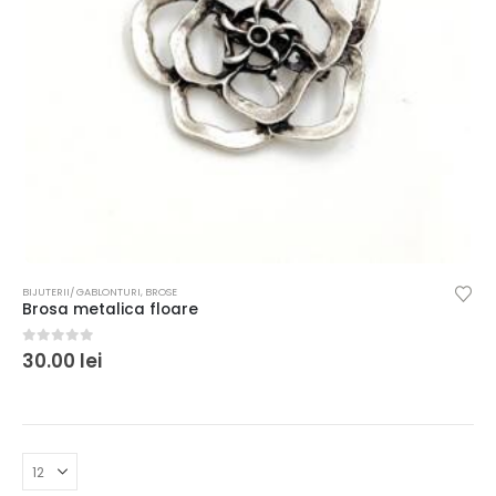
BIJUTERII/ GABLONTURI
,
BROSE
Brosa metalica floare
0
out of 5
30.00
lei