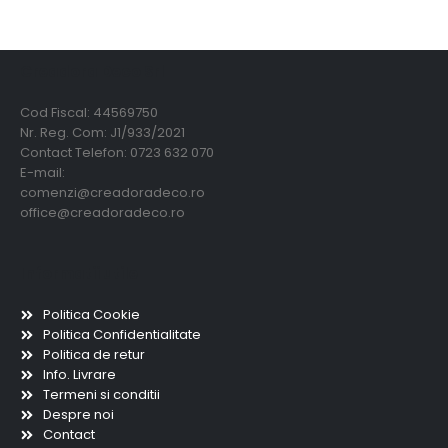
Creadora Deco Srl
Cod Fiscal: 44569750
Nr. Reg. Com: J1/933/2021
Contact Telefon: 0723 632 070
E-mail:
comenzi@creadoradeco.ro
office@creadoradeco.ro
Informatii utile
Politica Cookie
Politica Confidentialitate
Politica de retur
Info. Livrare
Termeni si conditii
Despre noi
Contact