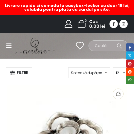
Livrare rapida si comoda la easybox-locker cu doar 15 lei,
valabila pentru plata cu cardul pe site.
brosa zamac floare
0
Cos
0.00
lei
HOME
MAGAZIN
PRODUCT TAG -
BROSA ZAMAC FLOARE
FILTRE