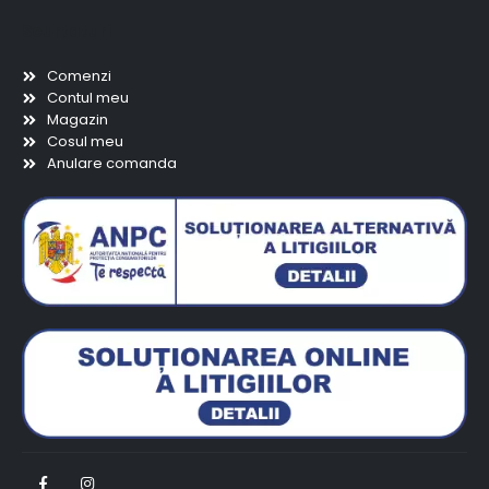
Scurtaturi
Comenzi
Contul meu
Magazin
Cosul meu
Anulare comanda