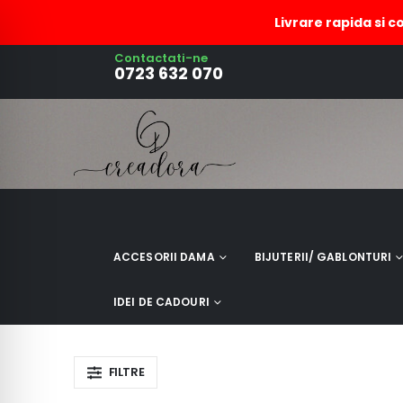
Livrare rapida si c
Contactati-ne
bratara zamac fixa
0723 632 070
ACCESORII DAMA
BIJUTERII/ GABLONTURI
IDEI DE CADOURI
FILTRE