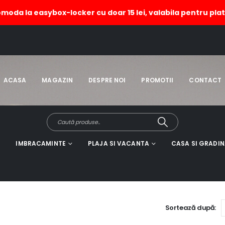
omoda la easybox-locker cu doar 15 lei, valabila pentru plat
ACASA
MAGAZIN
DESPRE NOI
PROMOTII
CONTACT
IMBRACAMINTE
PLAJA SI VACANTA
CASA SI GRADI
Sortează după: