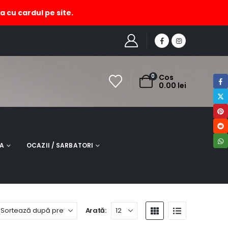
a cu cardul pe site.
HOME
MAGAZIN
PRODUCT TAG -
BRATARA ZAMAC FIXA
0
Cos
0.00
lei
NA
OCAZII / SARBATORI
Arată: