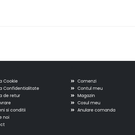
ii utile
Scurtaturi
ca Cookie
Comenzi
ca Confidentialitate
Contul meu
ca de retur
Magazin
ivrare
Cosul meu
i si conditii
Anulare comanda
e noi
ct