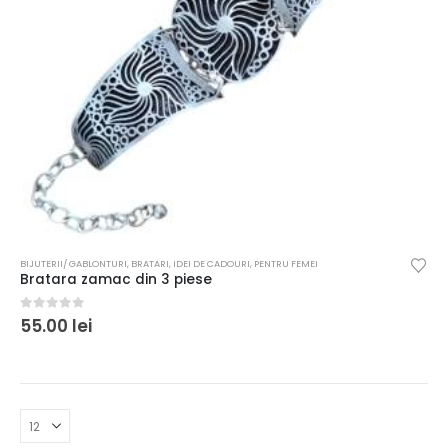
BIJUTERII/ GABLONTURI
,
BRATARI
,
IDEI DE CADOURI
,
PENTRU FEMEI
Bratara zamac din 3 piese
0
out of 5
55.00
lei