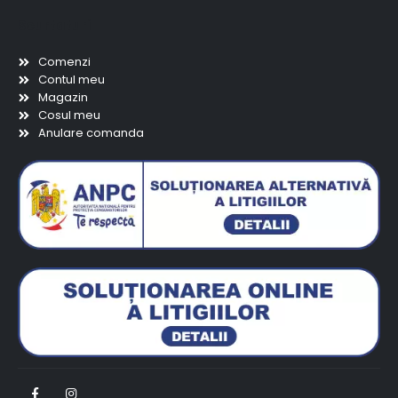
Scurtaturi
Comenzi
Contul meu
Magazin
Cosul meu
Anulare comanda