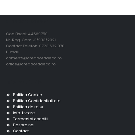
Creadora Deco Srl
Cod Fiscal: 44569750
Nr. Reg. Com: J1/933/2021
Contact Telefon: 0723 632 070
E-mail:
comenzi@creadoradeco.ro
office@creadoradeco.ro
Informatii utile
Politica Cookie
Politica Confidentialitate
Politica de retur
Info. Livrare
Termeni si conditii
Despre noi
Contact