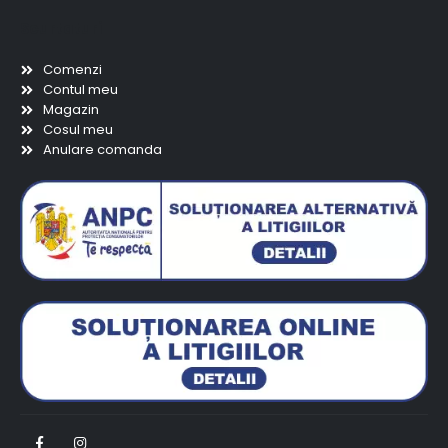
Scurtaturi
Comenzi
Contul meu
Magazin
Cosul meu
Anulare comanda