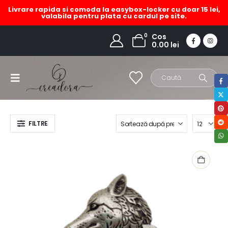
Livrare rapida si comoda la easybox-locker cu doar 15 lei,
valabila pentru plata cu cardul pe site.
br
0
Cos
0.00
lei
HOME
MAGAZIN
PRODUCT TAG -
BR
FILTRE