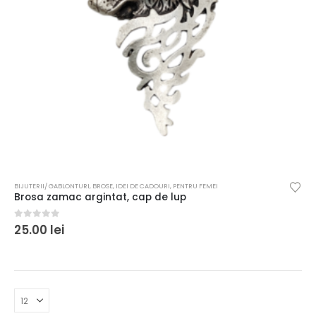
BIJUTERII/ GABLONTURI
,
BROSE
,
IDEI DE CADOURI
,
PENTRU FEMEI
Brosa zamac argintat, cap de lup
0
out of 5
25.00
lei