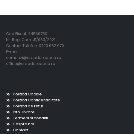
Creadora Deco Srl
Cod Fiscal: 44569750
Nr. Reg. Com: J1/933/2021
Contact Telefon: 0723 632 070
E-mail:
comenzi@creadoradeco.ro
office@creadoradeco.ro
Informatii utile
Politica Cookie
Politica Confidentialitate
Politica de retur
Info. Livrare
Termeni si conditii
Despre noi
Contact