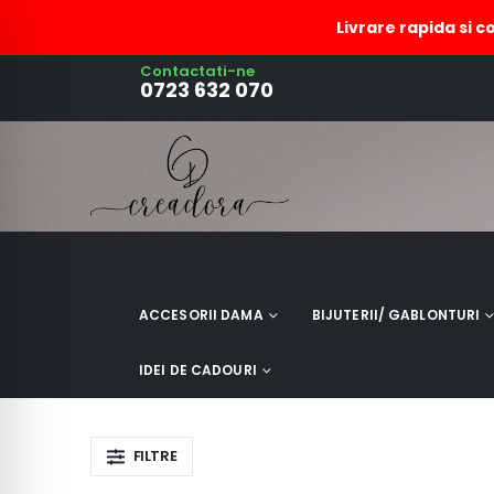
Livrare rapida si c
Contactati-ne
baticuri matase
0723 632 070
ACCESORII DAMA
BIJUTERII/ GABLONTURI
IDEI DE CADOURI
FILTRE