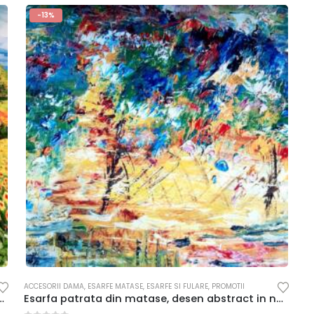
-13%
ACCESORII DAMA
,
ESARFE MATASE
,
ESARFE SI FULARE
,
PROMOTII
 campuri cu floarea soarelui si lavanda
Esarfa patrata din matase, desen abstract in nuante vii