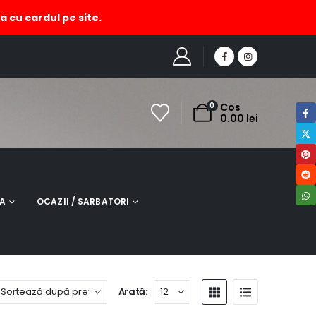
a cu cardul pe site.
HOME
MAGAZIN
PRODUCT TAG -
BATICURI MATASE
0
Cos
0.00
lei
NA
OCAZII / SARBATORI
Arată: