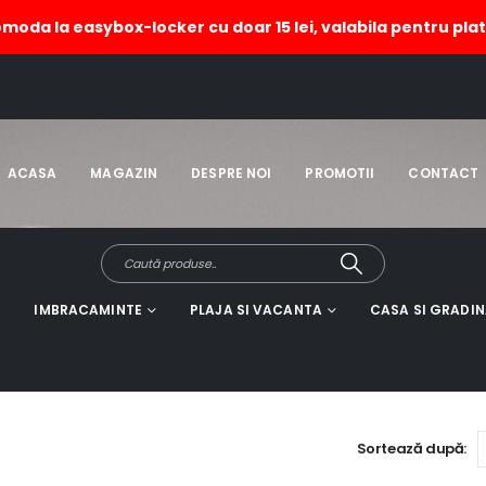
omoda la easybox-locker cu doar 15 lei, valabila pentru plat
ACASA
MAGAZIN
DESPRE NOI
PROMOTII
CONTACT
IMBRACAMINTE
PLAJA SI VACANTA
CASA SI GRADI
Sortează după: