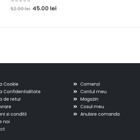
0
out of 5
45.00
lei
52.00
lei
ii utile
Scurtaturi
ca Cookie
Comenzi
ca Confidentialitate
Contul meu
ca de retur
Magazin
ivrare
Cosul meu
i si conditii
Anulare comanda
e noi
ct