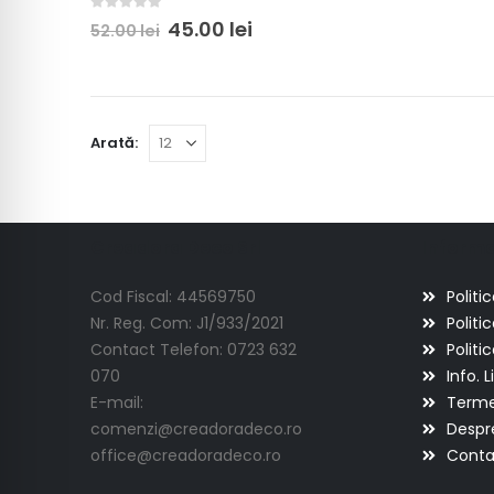
0
out of 5
45.00
lei
52.00
lei
Arată:
Creadora Deco Srl
Informat
Cod Fiscal: 44569750
Politi
Nr. Reg. Com: J1/933/2021
Politi
Contact Telefon: 0723 632
Politi
070
Info. L
E-mail:
Termen
comenzi@creadoradeco.ro
Despr
office@creadoradeco.ro
Conta