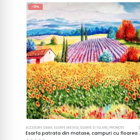
-13%
ACCESORII DAMA
,
ESARFE MATASE
,
ESARFE SI FULARE
,
PROMOTII
Esarfa patrata din matase,