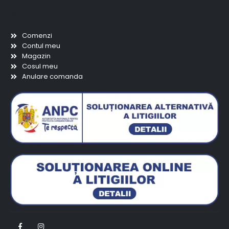
Scurtaturi
Comenzi
Contul meu
Magazin
Cosul meu
Anulare comanda