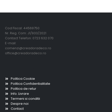
Creadora Deco Srl
Cod Fiscal: 44569750
Nr. Reg. Com: J1/933/2021
Contact Telefon: 0723 632 070
E-mail:
comenzi@creadoradeco.ro
office@creadoradeco.ro
Informatii utile
Politica Cookie
Politica Confidentialitate
Politica de retur
Info. Livrare
Termeni si conditii
Despre noi
Contact