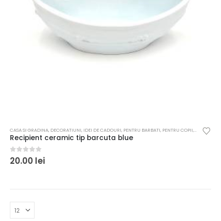
CASA SI GRADINA
,
DECORATIUNI
,
IDEI DE CADOURI
,
PENTRU BARBATI
,
PENTRU COPII
,
PENTRU FE
Recipient ceramic tip barcuta blue
0
out of 5
20.00
lei