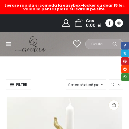
Livrare rapida si comoda la easybox-locker cu doar 15 lei,
valabila pentru plata cu cardul pe site.
aranjamnet in ceasca cu
0
Cos
0.00
lei
lumanare
HOME
MAGAZIN
PRODUCT TAG -
ARANJAMNET IN CEASCA CU LUMANARE
FILTRE