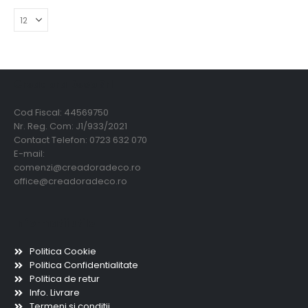
Creadora Deco Srl
Cod Fiscal: 44569750
Nr. Reg. Com: J1/933/2021
Contact Telefon: 0723 632 070
E-mail:
comenzi@creadoradeco.ro
office@creadoradeco.ro
Informatii utile
Politica Cookie
Politica Confidentialitate
Politica de retur
Info. Livrare
Termeni si conditii