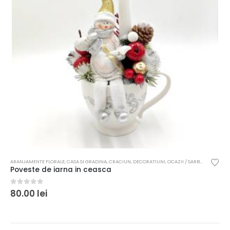
ARANJAMENTE FLORALE
,
CASA SI GRADINA
,
CRACIUN
,
DECORATIUNI
,
OCAZII / SARBATORI
Poveste de iarna in ceasca
0
out of 5
80.00
lei