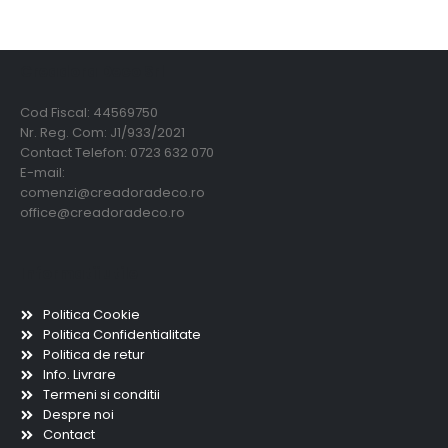
Creadora Deco Srl
Cod Fiscal: 44569750
Nr. Reg. Com: J1/933/2021
Contact Telefon: 0723 632 070
E-mail:
comenzi@creadoradeco.ro
office@creadoradeco.ro
Informatii utile
Politica Cookie
Politica Confidentialitate
Politica de retur
Info. Livrare
Termeni si conditii
Despre noi
Contact