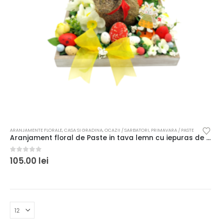
ARANJAMENTE FLORALE
,
CASA SI GRADINA
,
OCAZII / SARBATORI
,
PRIMAVARA / PASTE
Aranjament floral de Paste in tava lemn cu iepuras de paie
0
out of 5
105.00
lei