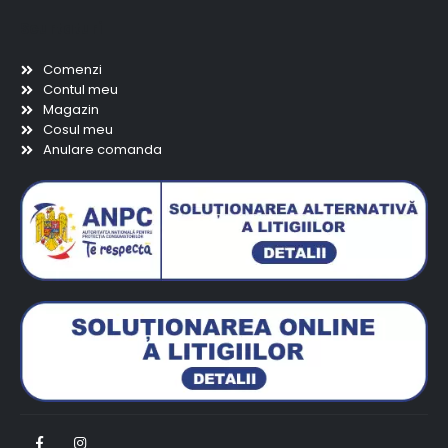
Scurtaturi
Comenzi
Contul meu
Magazin
Cosul meu
Anulare comanda