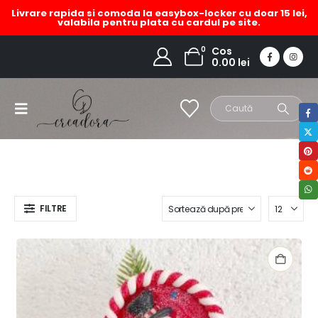
Livrare rapida si comoda la easybox-locker cu doar 15 lei,
valabila pentru plata cu cardul pe site.
aranjament cutie cu om de
0
Cos
0.00
lei
zapada
HOME
MAGAZIN
PRODUCT TAG -
ARANJAMENT CUTIE CU OM DE ZAPADA
FILTRE