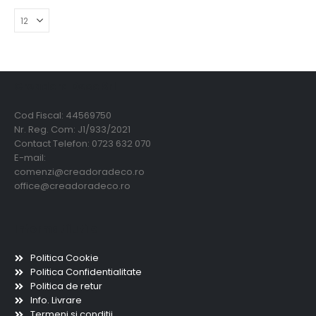
Creadora Deco Srl
Cod Fiscal: 44569750
Nr. Reg. Com: J1/933/2021
Contact Telefon: 0723 632 070
E-mail:
comenzi@creadoradeco.ro
office@creadoradeco.ro
Informatii utile
Politica Cookie
Politica Confidentialitate
Politica de retur
Info. Livrare
Termeni si conditii