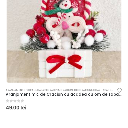
ARANJAMENTE FLORALE
,
CASA SI GRADINA
,
CRACIUN
,
DECORATIUNI
,
OCAZII / SARBATORI
Aranjament mic de Craciun cu acadea cu om de zapada
0
out of 5
49.00
lei