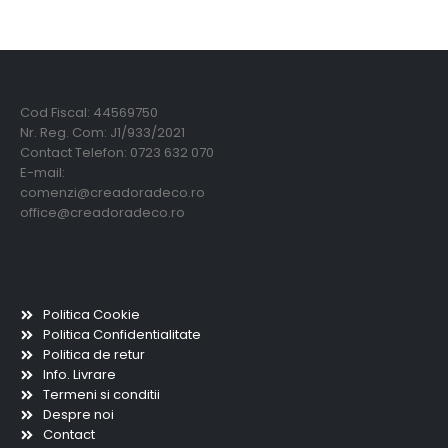
Creadora Deco Srl
Cod Fiscal: 44569750
Nr. Reg. Com: J1/933/2021
Contact Telefon: 0723 632 070
E-mail:
comenzi@creadoradeco.ro
office@creadoradeco.ro
Informatii utile
Politica Cookie
Politica Confidentialitate
Politica de retur
Info. Livrare
Termeni si conditii
Despre noi
Contact