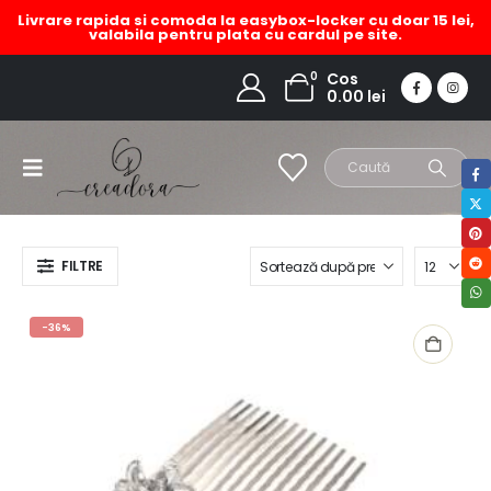
Livrare rapida si comoda la easybox-locker cu doar 15 lei,
valabila pentru plata cu cardul pe site.
accesorii par mireasa
0
Cos
0.00
lei
HOME
MAGAZIN
PRODUCT TAG -
ACCESORII PAR MIREASA
FILTRE
-36%