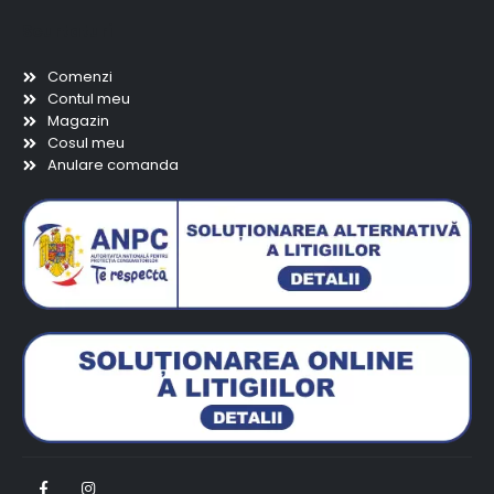
Scurtaturi
Comenzi
Contul meu
Magazin
Cosul meu
Anulare comanda