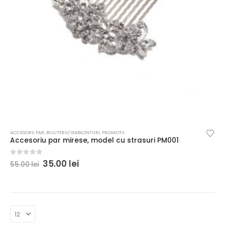
ACCESORII PAR
,
BIJUTERII/ GABLONTURI
,
PROMOTII
Accesoriu par mirese, model cu strasuri PM001
0
out of 5
35.00
lei
55.00
lei