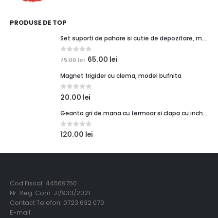
PRODUSE DE TOP
Set suporti de pahare si cutie de depozitare, maro caramiziu, orasel de poveste 1
0
out of 5
65.00
lei
75.00
lei
Magnet frigider cu clema, model bufnita
0
out of 5
20.00
lei
Geanta gri de mana cu fermoar si clapa cu inchidere magnetica
0
out of 5
120.00
lei
Creadora Deco Srl
Cod Fiscal: 44569750
Nr. Reg. Com: J1/933/2021
Contact Telefon: 0723 632 070
E-mail: