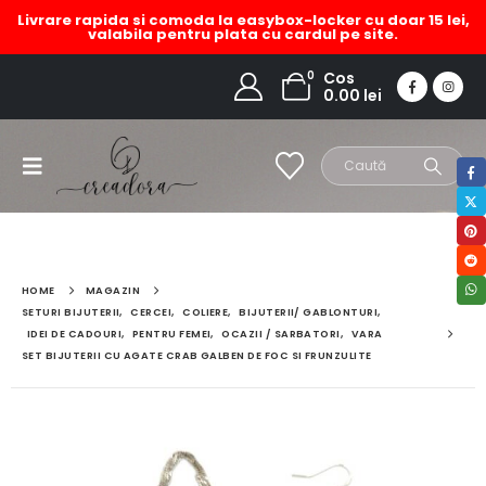
Livrare rapida si comoda la easybox-locker cu doar 15 lei,
valabila pentru plata cu cardul pe site.
0
Cos
0.00
lei
HOME
MAGAZIN
SETURI BIJUTERII
,
CERCEI
,
COLIERE
,
BIJUTERII/ GABLONTURI
,
IDEI DE CADOURI
,
PENTRU FEMEI
,
OCAZII / SARBATORI
,
VARA
SET BIJUTERII CU AGATE CRAB GALBEN DE FOC SI FRUNZULITE