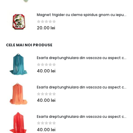
Magnet frigider cu clema spiridus gnom cu iepuras si cadouri
0
out of 5
20.00
lei
CELE MAI NOI PRODUSE
Esarfa dreptunghiulara din vascoza cu aspect creponat, verde turcoaz
0
out of 5
40.00
lei
Esarfa dreptunghiulara din vascoza cu aspect creponat, coral
0
out of 5
40.00
lei
Esarfa dreptunghiulara din vascoza cu aspect creponat, rosu
0
out of 5
40.00
lei