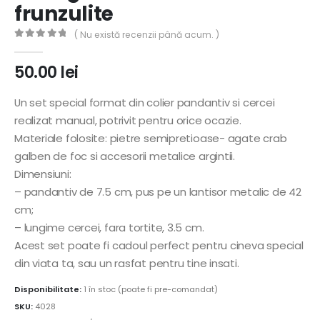
frunzulite
( Nu există recenzii până acum. )
0
out of 5
50.00
lei
Un set special format din colier pandantiv si cercei
realizat manual, potrivit pentru orice ocazie.
Materiale folosite: pietre semipretioase- agate crab
galben de foc si accesorii metalice argintii.
Dimensiuni:
– pandantiv de 7.5 cm, pus pe un lantisor metalic de 42
cm;
– lungime cercei, fara tortite, 3.5 cm.
Acest set poate fi cadoul perfect pentru cineva special
din viata ta, sau un rasfat pentru tine insati.
Disponibilitate:
1 în stoc (poate fi pre-comandat)
SKU:
4028