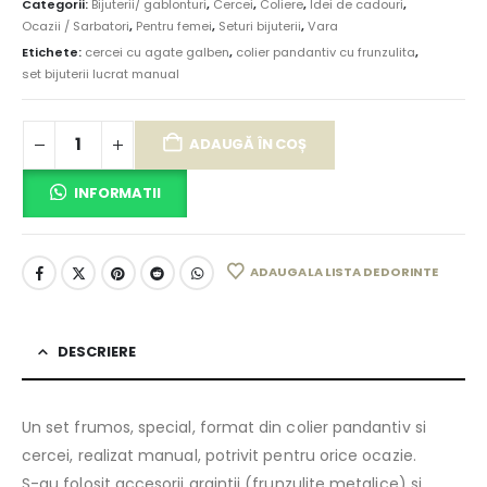
Categorii:
Bijuterii/ gablonturi
,
Cercei
,
Coliere
,
Idei de cadouri
,
Ocazii / Sarbatori
,
Pentru femei
,
Seturi bijuterii
,
Vara
Etichete:
cercei cu agate galben
,
colier pandantiv cu frunzulita
,
set bijuterii lucrat manual
ADAUGĂ ÎN COȘ
INFORMATII
ADAUGA LA LISTA DE DORINTE
DESCRIERE
Un set frumos, special, format din colier pandantiv si
cercei, realizat manual, potrivit pentru orice ocazie.
S-au folosit accesorii argintii (frunzulite metalice) si