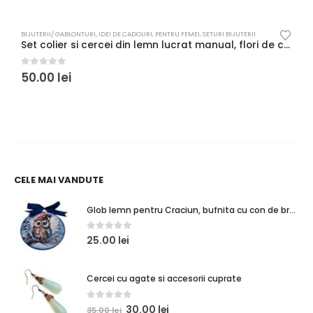
BIJUTERII/ GABLONTURI
,
IDEI DE CADOURI
,
PENTRU FEMEI
,
SETURI BIJUTERII
B
Set colier si cercei din lemn lucrat manual, flori de camp cu maci
S
0
out of 5
0
50.00
lei
CELE MAI VANDUTE
Glob lemn pentru Craciun, bufnita cu con de brad
0
out of 5
25.00
lei
Cercei cu agate si accesorii cuprate
0
out of 5
30.00
lei
35.00
lei