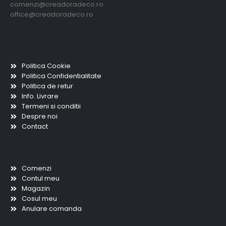
comenzi@creadoradeco.ro
office@creadoradeco.ro
Informatii utile
Politica Cookie
Politica Confidentialitate
Politica de retur
Info. Livrare
Termeni si conditii
Despre noi
Contact
Scurtaturi
Comenzi
Contul meu
Magazin
Cosul meu
Anulare comanda