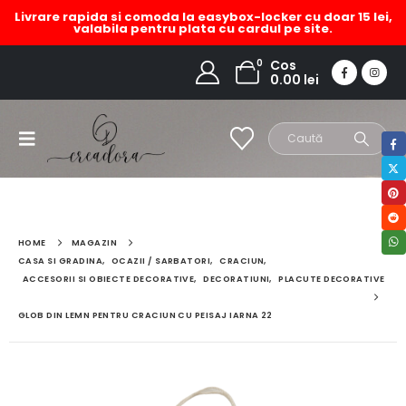
Livrare rapida si comoda la easybox-locker cu doar 15 lei,
valabila pentru plata cu cardul pe site.
0
Cos
0.00
lei
HOME
MAGAZIN
CASA SI GRADINA
,
OCAZII / SARBATORI
,
CRACIUN
,
ACCESORII SI OBIECTE DECORATIVE
,
DECORATIUNI
,
PLACUTE DECORATIVE
GLOB DIN LEMN PENTRU CRACIUN CU PEISAJ IARNA 22