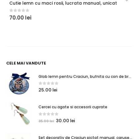
Cutie lemn cu maci rosii, lucrata manual, unicat
T
0
out of 5
0
70.00
lei
6
CELE MAI VANDUTE
Glob lemn pentru Craciun, bufnita cu con de brad
0
out of 5
25.00
lei
Cercei cu agate si accesorii cuprate
0
out of 5
30.00
lei
35.00
lei
Set decorativ de Craciun pictat manual, carusel alb roz perlat