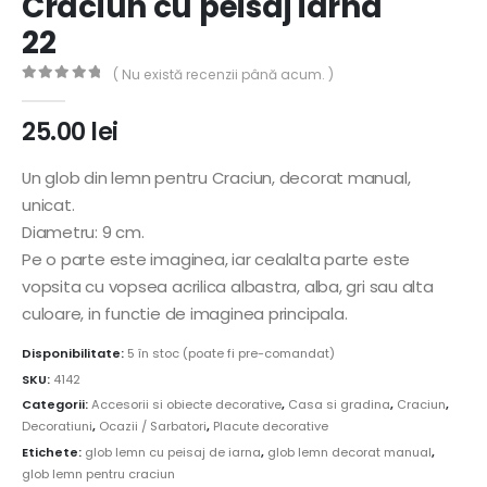
Craciun cu peisaj iarna
22
( Nu există recenzii până acum. )
0
out of 5
25.00
lei
Un glob din lemn pentru Craciun, decorat manual,
unicat.
Diametru: 9 cm.
Pe o parte este imaginea, iar cealalta parte este
vopsita cu vopsea acrilica albastra, alba, gri sau alta
culoare, in functie de imaginea principala.
Disponibilitate:
5 în stoc (poate fi pre-comandat)
SKU:
4142
Categorii:
Accesorii si obiecte decorative
,
Casa si gradina
,
Craciun
,
Decoratiuni
,
Ocazii / Sarbatori
,
Placute decorative
Etichete:
glob lemn cu peisaj de iarna
,
glob lemn decorat manual
,
glob lemn pentru craciun