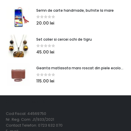
Semn de carte handmade, bufnite la mare
0
out of 5
20.00
lei
Set colier si cercei ochi de tigru
0
out of 5
45.00
lei
Geanta matlasata maro roscat din piele ecologica, 25 x 8 x 16 cm
0
out of 5
115.00
lei
Creadora Deco Srl
Cod Fiscal: 44569750
Nr. Reg. Com: J1/933/2021
Contact Telefon: 0723 632 070