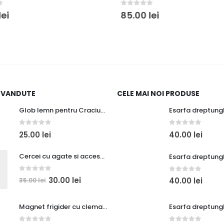
0
out of 5
ei
85.00
lei
I VANDUTE
CELE MAI NOI PRODUSE
Glob lemn pentru Craciun, bufnita cu con de brad
0
out of 5
0
out of 5
25.00
lei
40.00
lei
Cercei cu agate si accesorii cuprate
0
out of 5
0
out of 5
30.00
lei
40.00
lei
35.00
lei
Magnet frigider cu clema spiridus gnom cu iepuras si cadouri