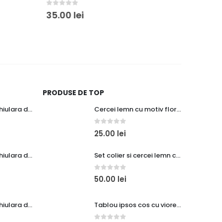
0
out of 5
180.00
l
PRODUSE DE TOP
Esarfa dreptunghiulara din vascoza cu aspect creponat, verde turcoaz
Cercei lemn cu motiv floral albastru - etnic
0
out of 5
25.00
lei
Esarfa dreptunghiulara din vascoza cu aspect creponat, coral
Set colier si cercei lemn cu flori rosii - ucrainian folk art
0
out of 5
50.00
lei
Esarfa dreptunghiulara din vascoza cu aspect creponat, rosu
Tablou ipsos cos cu viorele