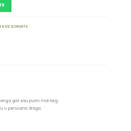
II
TA DE DORINTE
 langa gat sau putin mai larg.
ru o persoana draga.