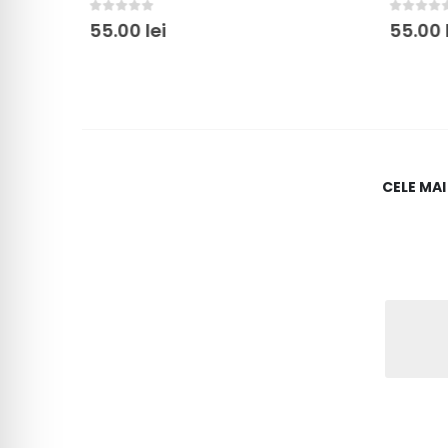
0
out of 5
0
out of 5
55.00
lei
55.00
l
CELE MA