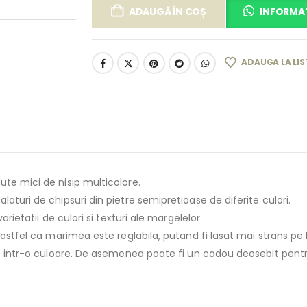
ADAUGĂ ÎN COȘ
INFORMAT
ADAUGA LA LIS
ute mici de nisip multicolore.
aturi de chipsuri din pietre semipretioase de diferite culori.
arietatii de culori si texturi ale margelelor.
 astfel ca marimea este reglabila, putand fi lasat mai strans pe
ute intr-o culoare. De asemenea poate fi un cadou deosebit pent