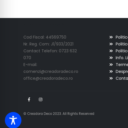
Creadora Deco Srl
Informat
Cod Fiscal: 44569750
Politi
Nr. Reg. Com: J1/933/2021
Politi
Contact Telefon: 0723 632
Politi
070
Info. L
E-mail:
Termen
comenzi@creadoradeco.ro
Despr
office@creadoradeco.ro
Conta
© Creadora Deco 2023. All Rights Reserved