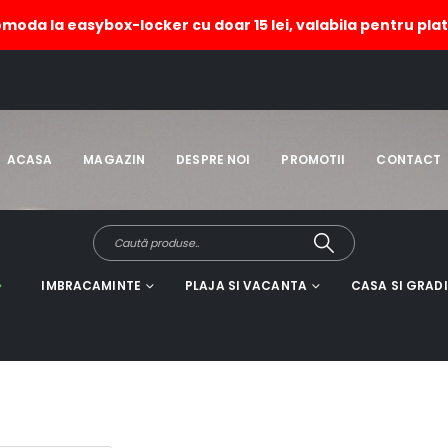
omoda la easybox-locker cu doar 15 lei, valabila pentru plat
te de nisip si
COLIERE
,
BIJUTERII/ GABLONTURI
,
I
ACASA
MAGAZIN
DESPRE NOI
PROMOTII
CONTACT
IMBRACAMINTE
PLAJA SI VACANTA
CASA SI GRAD