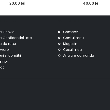
0
out of 5
0
out of 5
20.00
lei
40.00
lei
ii utile
Scurtaturi
ca Cookie
Comenzi
ca Confidentialitate
Contul meu
ca de retur
Magazin
ivrare
Cosul meu
i si conditii
Anulare comanda
e noi
ct