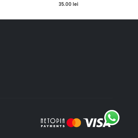
0
out of 5
35.00
lei