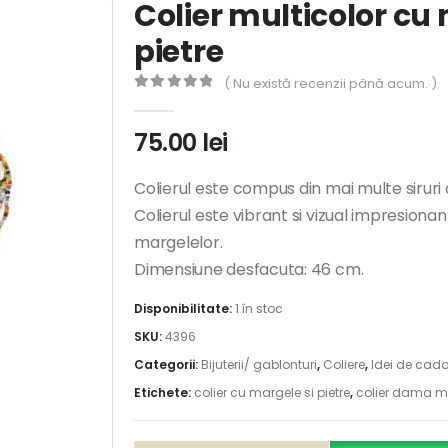
Colier multicolor cu 
pietre
( Nu există recenzii până acum. )
0
out of 5
75.00
lei
Colierul este compus din mai multe siruri 
Colierul este vibrant si vizual impresionant 
margelelor.
Dimensiune desfacuta: 46 cm.
Disponibilitate:
1 în stoc
SKU:
4396
Categorii:
Bijuterii/ gablonturi
,
Coliere
,
Idei de cado
Etichete:
colier cu margele si pietre
,
colier dama mu