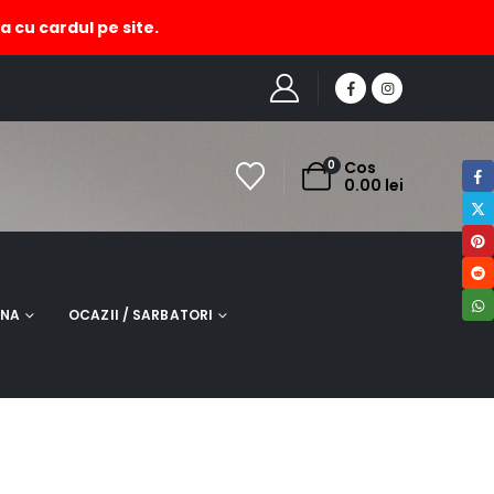
a cu cardul pe site.
HOME
MAGAZIN
DEI DE CADOURI
,
PENTRU FEMEI
,
OCAZII / SARBATORI
,
MARTIE
COLIER MULTICOLOR CU MARGELUTE DE NISIP SI PIETRE
0
Cos
0.00
lei
INA
OCAZII / SARBATORI