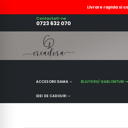
Livrare rapida si c
Contactati-ne
0723 632 070
Colier multicolor cu margelu
pietre
ACCESORII DAMA
BIJUTERII/ GABLONTURI
IDEI DE CADOURI