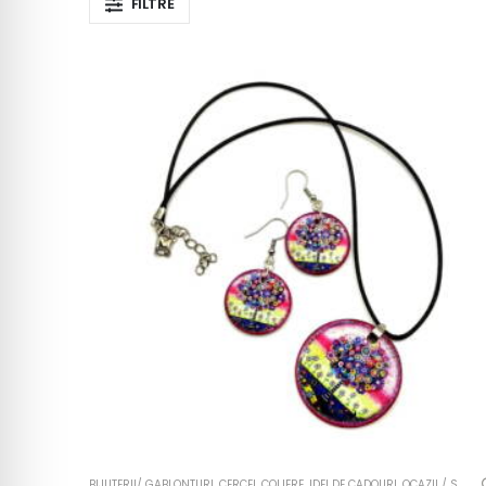
FILTRE
BIJUTERII/ GABLONTURI
,
CERCEI
,
COLIERE
,
IDEI DE CADOURI
,
OCAZII / SARBATORI