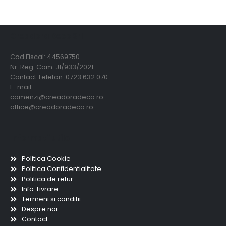
Creadora Deco Srl
Cod Fiscal: 44569750
Nr. Reg. Com: J1/933/2021
Contact Telefon: 0723 632 070
E-mail:
comenzi@creadoradeco.ro
office@creadoradeco.ro
Informatii utile
Politica Cookie
Politica Confidentialitate
Politica de retur
Info. Livrare
Termeni si conditii
Despre noi
Contact