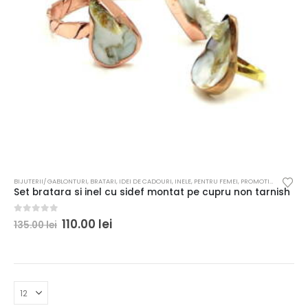
BIJUTERII/ GABLONTURI
,
BRATARI
,
IDEI DE CADOURI
,
INELE
,
PENTRU FEMEI
,
PROMOTII
,
SETURI BIJ
Set bratara si inel cu sidef montat pe cupru non tarnish
0
out of 5
110.00
lei
135.00
lei