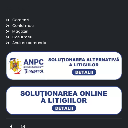
Scurtaturi
Comenzi
Contul meu
Magazin
Cosul meu
Anulare comanda